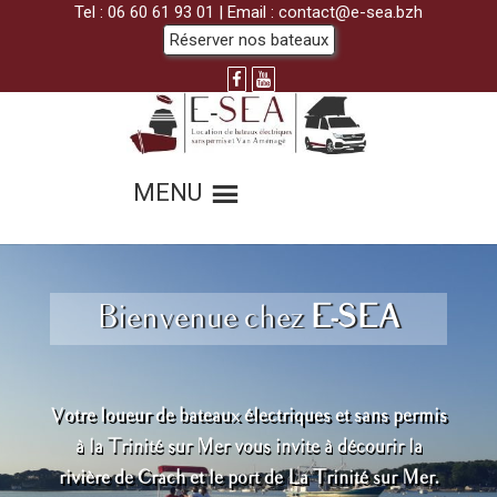
Tel :
06 60 61 93 01
| Email :
contact@e-sea.bzh
Réserver nos bateaux
MENU
Bienvenue chez
E-SEA
Votre loueur de bateaux électriques et sans permis
à la Trinité sur Mer vous invite à décourir la
rivière de Crach et le port de La Trinité sur Mer.