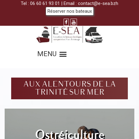
Tel :
06 60 61 93 01
| Email :
contact@e-sea.bzh
Réserver nos bateaux
MENU
AUX ALENTOURS DE LA
TRINITÉ SUR MER
Ostréiculture