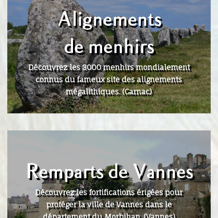
Alignements
de menhirs
Découvrez les 3000 menhirs mondialement
connus du fameux site des alignements
mégalithiques. (Carnac)
Remparts de Vannes
Découvrez les fortifications érigées pour
protéger la ville de Vannes dans le
département du Morbihan. (Vannes)