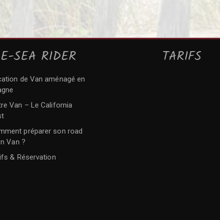
E-SEA RIDER
TARIFS
cation de Van aménagé en
agne
re Van – Le California
t
mment préparer son road
en Van ?
ifs & Réservation