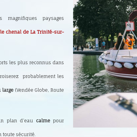
s magnifiques paysages
le chenal de La Trinité-sur-
orts les plus reconnus dans
oiserez probablement les
 large
(Vendée Globe, Route
 un plan d’eau
calme
pour
 toute sécurité.