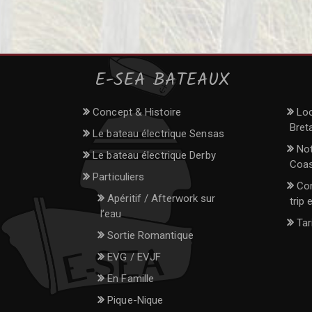
E-SEA BATEAUX
Concept & Histoire
Lo
Bret
Le bateau électrique Sensas
Not
Le bateau électrique Derby
Coas
Particuliers
Co
Apéritif / Afterwork sur
trip 
l’eau
Tar
Sortie Romantique
EVG / EVJF
En Famille
Pique-Nique