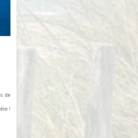
es de
ère !