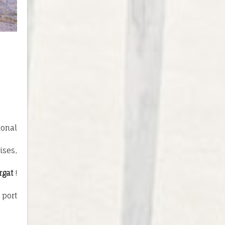
ional
ses,
rgat
!
 port