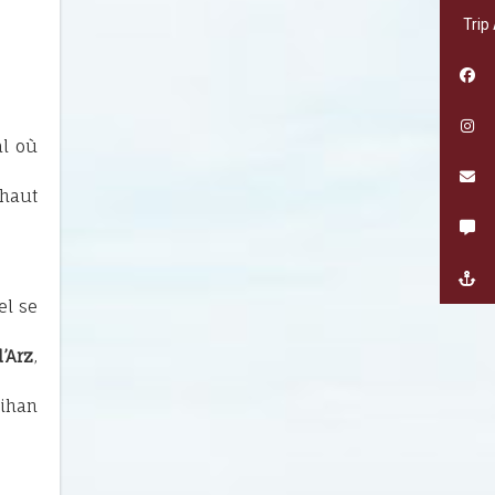
Trip
l où
 haut
.
el se
d’Arz
,
bihan